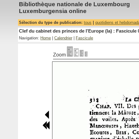
Bibliothèque nationale de Luxembourg
Luxemburgensia online
Sélection du type de publication:
tous
|
quotidiens et hebdomad
Clef du cabinet des princes de l'Europe (la) : Fascicule 
Navigation:
Home
|
Calendrier
|
Fascicule
Zoom