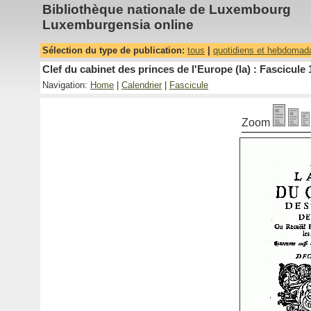
Bibliothèque nationale de Luxembourg
Luxemburgensia online
Sélection du type de publication:
tous
|
quotidiens et hebdomad
Clef du cabinet des princes de l'Europe (la) : Fascicule 
Navigation:
Home
|
Calendrier
|
Fascicule
Zoom