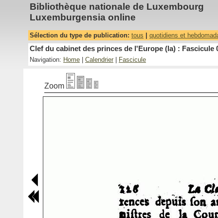
Bibliothèque nationale de Luxembourg
Luxemburgensia online
Sélection du type de publication:
tous
|
quotidiens et hebdomad
Clef du cabinet des princes de l'Europe (la) : Fascicule 
Navigation:
Home
|
Calendrier
|
Fascicule
Zoom