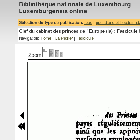
Bibliothèque nationale de Luxembourg
Luxemburgensia online
Sélection du type de publication:
tous
|
quotidiens et hebdomad
Clef du cabinet des princes de l'Europe (la) : Fascicule 
Navigation:
Home
|
Calendrier
|
Fascicule
Zoom