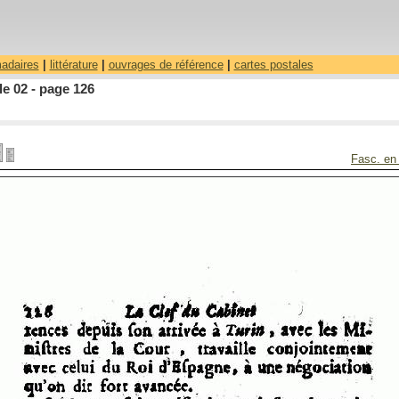
madaires
|
littérature
|
ouvrages de référence
|
cartes postales
le 02 - page 126
Fasc. en