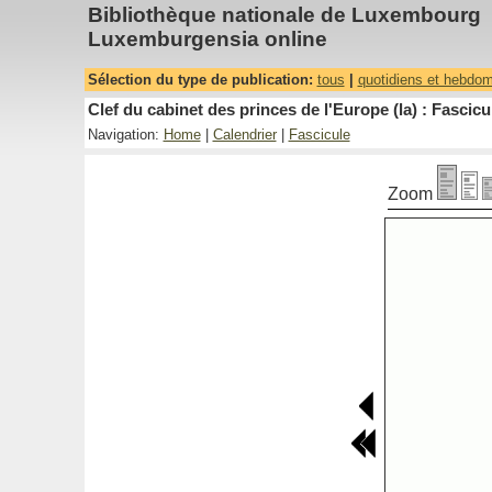
Bibliothèque nationale de Luxembourg
Luxemburgensia online
Sélection du type de publication:
tous
|
quotidiens et hebdo
Clef du cabinet des princes de l'Europe (la) : Fascicu
Navigation:
Home
|
Calendrier
|
Fascicule
Zoom