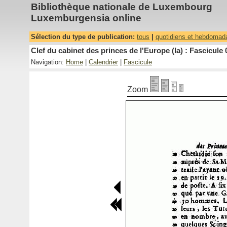
Bibliothèque nationale de Luxembourg
Luxemburgensia online
Sélection du type de publication:
tous
|
quotidiens et hebdomad
Clef du cabinet des princes de l'Europe (la) : Fascicule 
Navigation:
Home
|
Calendrier
|
Fascicule
Zoom