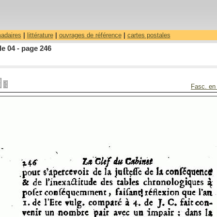
madaires
|
littérature
|
ouvrages de référence
|
cartes postales
le 04 - page 246
Fasc. en