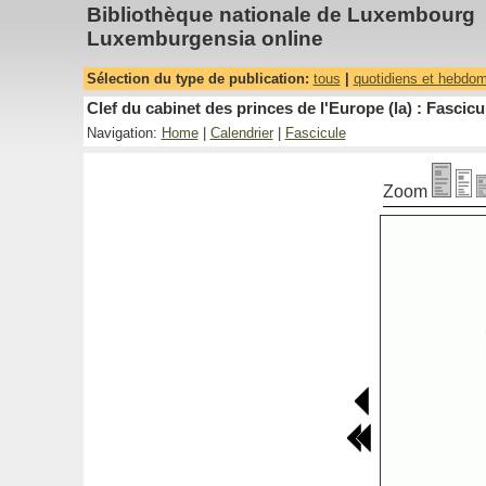
Bibliothèque nationale de Luxembourg
Luxemburgensia online
Sélection du type de publication:
tous
|
quotidiens et hebdo
Clef du cabinet des princes de l'Europe (la) : Fascicu
Navigation:
Home
|
Calendrier
|
Fascicule
Zoom