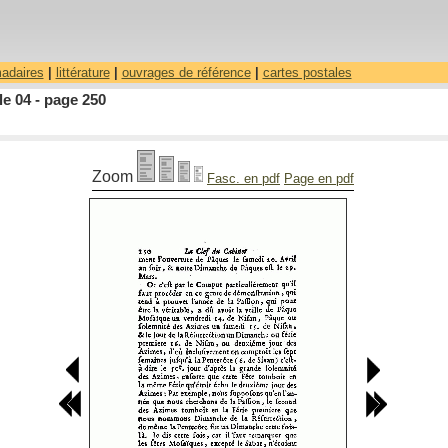
madaires
|
littérature
|
ouvrages de référence
|
cartes postales
le 04 - page 250
Zoom
Fasc. en pdf
Page en pdf