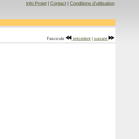
Info Projet
|
Contact
|
Conditions d'utilisation
Fascicule
précédent
|
suivant