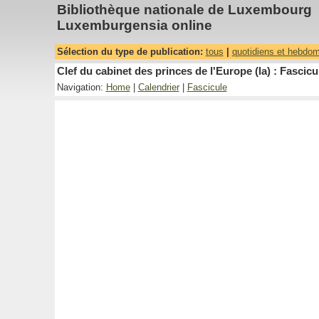
Bibliothèque nationale de Luxembourg
Luxemburgensia online
Sélection du type de publication:
tous
|
quotidiens et hebdo
Clef du cabinet des princes de l'Europe (la) : Fascicu
Navigation:
Home
|
Calendrier
|
Fascicule