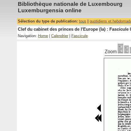
Bibliothèque nationale de Luxembourg
Luxemburgensia online
Sélection du type de publication:
tous
|
quotidiens et hebdomad
Clef du cabinet des princes de l'Europe (la) : Fascicule 
Navigation:
Home
|
Calendrier
|
Fascicule
Zoom