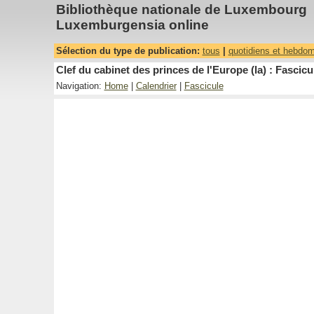
Bibliothèque nationale de Luxembourg
Luxemburgensia online
Sélection du type de publication:
tous
|
quotidiens et hebdo
Clef du cabinet des princes de l'Europe (la) : Fascicu
Navigation:
Home
|
Calendrier
|
Fascicule