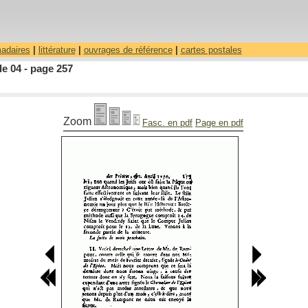
madaires
|
littérature
|
ouvrages de référence
|
cartes postales
le 04 - page 257
Zoom
Fasc. en pdf
Page en pdf