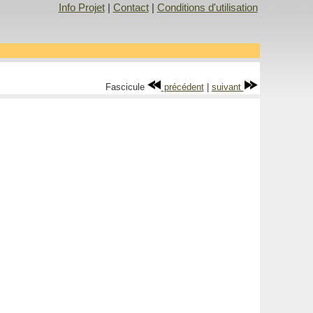
Info Projet
|
Contact
|
Conditions d'utilisation
Fascicule
précédent
|
suivant