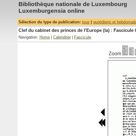
Bibliothèque nationale de Luxembourg
Luxemburgensia online
Sélection du type de publication:
tous
|
quotidiens et hebdomad
Clef du cabinet des princes de l'Europe (la) : Fascicule 
Navigation:
Home
|
Calendrier
|
Fascicule
Zoom