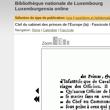
Bibliothèque nationale de Luxembourg
Luxemburgensia online
Sélection du type de publication:
tous
|
quotidiens et hebdomad
Clef du cabinet des princes de l'Europe (la) : Fascicule 
Navigation:
Home
|
Calendrier
|
Fascicule
Zoom