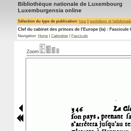
Bibliothèque nationale de Luxembourg
Luxemburgensia online
Sélection du type de publication:
tous
|
quotidiens et hebdomad
Clef du cabinet des princes de l'Europe (la) : Fascicule 
Navigation:
Home
|
Calendrier
|
Fascicule
Zoom