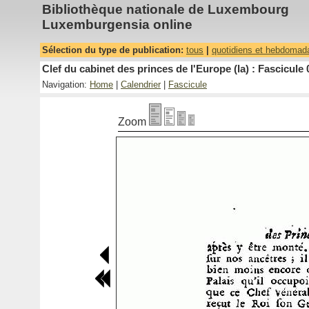
Bibliothèque nationale de Luxembourg
Luxemburgensia online
Sélection du type de publication:
tous
|
quotidiens et hebdomad
Clef du cabinet des princes de l'Europe (la) : Fascicule 
Navigation:
Home
|
Calendrier
|
Fascicule
Zoom