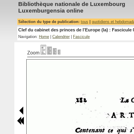
Bibliothèque nationale de Luxembourg
Luxemburgensia online
Sélection du type de publication:
tous
|
quotidiens et hebdomad
Clef du cabinet des princes de l'Europe (la) : Fascicule 
Navigation:
Home
|
Calendrier
|
Fascicule
Zoom