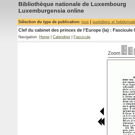
Bibliothèque nationale de Luxembourg
Luxemburgensia online
Sélection du type de publication:
tous
|
quotidiens et hebdomad
Clef du cabinet des princes de l'Europe (la) : Fascicule 
Navigation:
Home
|
Calendrier
|
Fascicule
Zoom