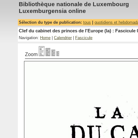
Bibliothèque nationale de Luxembourg
Luxemburgensia online
Sélection du type de publication:
tous
|
quotidiens et hebdomad
Clef du cabinet des princes de l'Europe (la) : Fascicule 
Navigation:
Home
|
Calendrier
|
Fascicule
Zoom