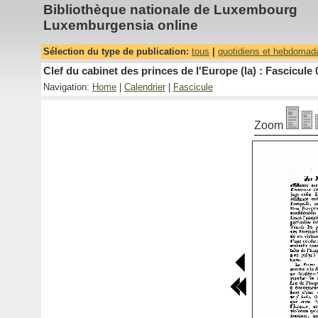
Bibliothèque nationale de Luxembourg
Luxemburgensia online
Sélection du type de publication:
tous
|
quotidiens et hebdomad
Clef du cabinet des princes de l'Europe (la) : Fascicule 
Navigation:
Home
|
Calendrier
|
Fascicule
Zoom