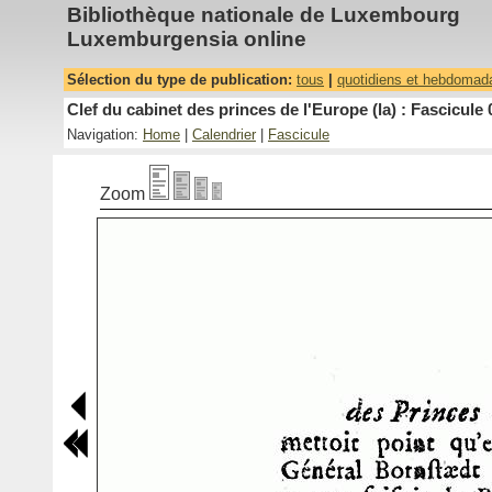
Bibliothèque nationale de Luxembourg
Luxemburgensia online
Sélection du type de publication:
tous
|
quotidiens et hebdomad
Clef du cabinet des princes de l'Europe (la) : Fascicule 
Navigation:
Home
|
Calendrier
|
Fascicule
Zoom