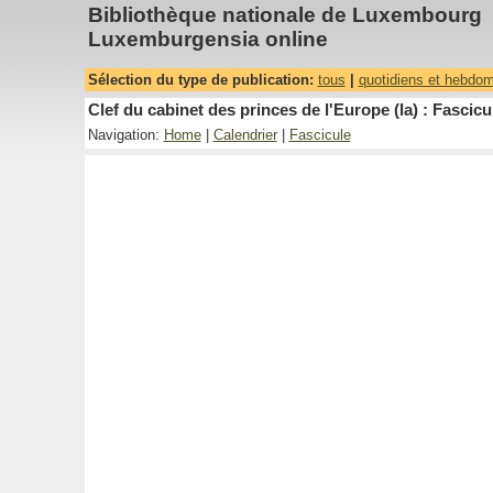
Bibliothèque nationale de Luxembourg
Luxemburgensia online
Sélection du type de publication:
tous
|
quotidiens et hebdo
Clef du cabinet des princes de l'Europe (la) : Fascicu
Navigation:
Home
|
Calendrier
|
Fascicule