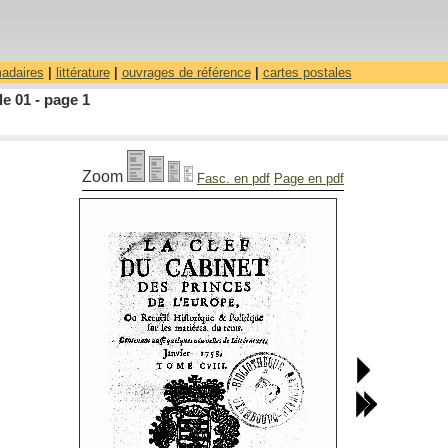
madaires
|
littérature
|
ouvrages de référence
|
cartes postales
le 01 - page 1
Zoom
Fasc. en pdf
Page en pdf