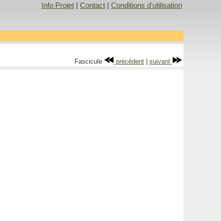
Info Projet
|
Contact
|
Conditions d'utilisation
Fascicule
précédent
|
suivant