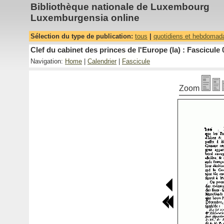
Bibliothèque nationale de Luxembourg
Luxemburgensia online
Sélection du type de publication:
tous
|
quotidiens et hebdomad
Clef du cabinet des princes de l'Europe (la) : Fascicule 
Navigation:
Home
|
Calendrier
|
Fascicule
Zoom