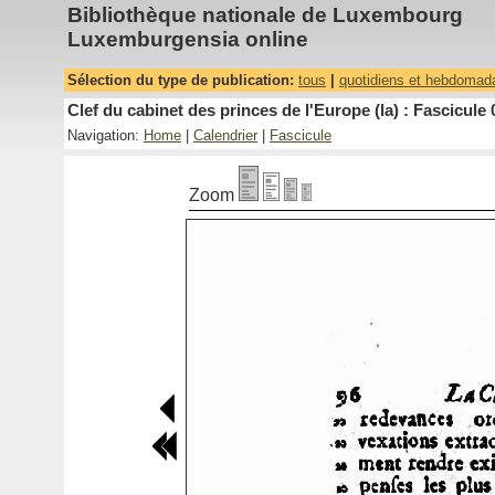
Bibliothèque nationale de Luxembourg
Luxemburgensia online
Sélection du type de publication:
tous
|
quotidiens et hebdomad
Clef du cabinet des princes de l'Europe (la) : Fascicule 
Navigation:
Home
|
Calendrier
|
Fascicule
Zoom