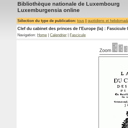
Bibliothèque nationale de Luxembourg
Luxemburgensia online
Sélection du type de publication:
tous
|
quotidiens et hebdomad
Clef du cabinet des princes de l'Europe (la) : Fascicule 
Navigation:
Home
|
Calendrier
|
Fascicule
Zoom