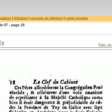
madaires
|
littérature
|
ouvrages de référence
|
cartes postales
le 07 - page 18
Fasc. en