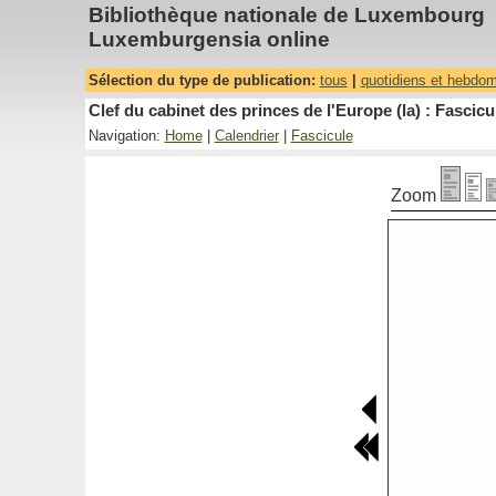
Bibliothèque nationale de Luxembourg
Luxemburgensia online
Sélection du type de publication:
tous
|
quotidiens et hebdo
Clef du cabinet des princes de l'Europe (la) : Fascicu
Navigation:
Home
|
Calendrier
|
Fascicule
Zoom