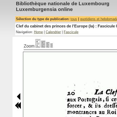
Bibliothèque nationale de Luxembourg
Luxemburgensia online
Sélection du type de publication:
tous
|
quotidiens et hebdomad
Clef du cabinet des princes de l'Europe (la) : Fascicule 
Navigation:
Home
|
Calendrier
|
Fascicule
Zoom