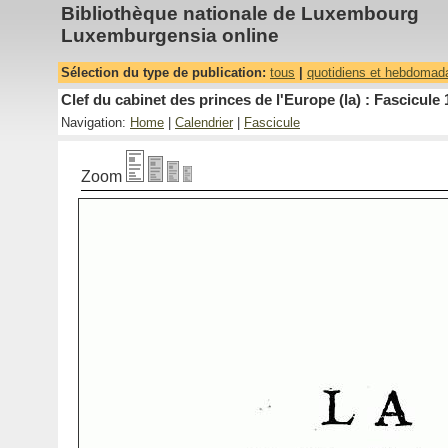
Bibliothèque nationale de Luxembourg
Luxemburgensia online
Sélection du type de publication:
tous
|
quotidiens et hebdomad
Clef du cabinet des princes de l'Europe (la) : Fascicule 
Navigation:
Home
|
Calendrier
|
Fascicule
Zoom