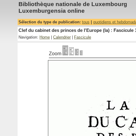
Bibliothèque nationale de Luxembourg
Luxemburgensia online
Sélection du type de publication:
tous
|
quotidiens et hebdomad
Clef du cabinet des princes de l'Europe (la) : Fascicule 
Navigation:
Home
|
Calendrier
|
Fascicule
Zoom