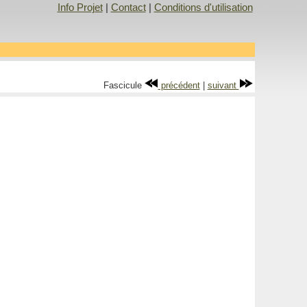
Info Projet
|
Contact
|
Conditions d'utilisation
Fascicule
précédent
|
suivant