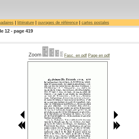
madaires
|
littérature
|
ouvrages de référence
|
cartes postales
le 12 - page 419
Zoom
Fasc. en pdf
Page en pdf