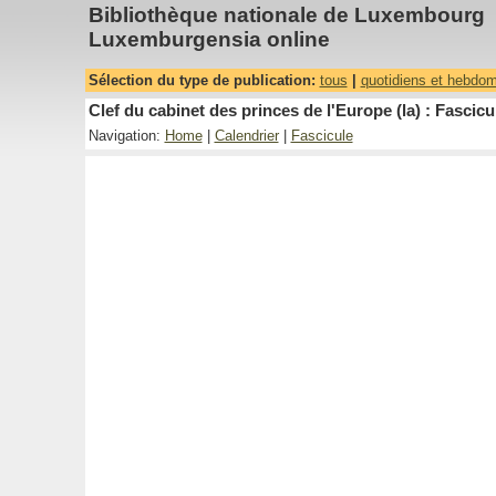
Bibliothèque nationale de Luxembourg
Luxemburgensia online
Sélection du type de publication:
tous
|
quotidiens et hebdo
Clef du cabinet des princes de l'Europe (la) : Fascicu
Navigation:
Home
|
Calendrier
|
Fascicule