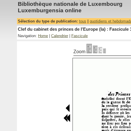
Bibliothèque nationale de Luxembourg
Luxemburgensia online
Sélection du type de publication:
tous
|
quotidiens et hebdomad
Clef du cabinet des princes de l'Europe (la) : Fascicule 
Navigation:
Home
|
Calendrier
|
Fascicule
Zoom