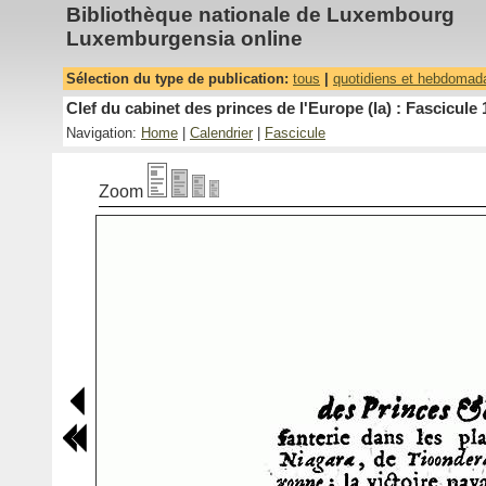
Bibliothèque nationale de Luxembourg
Luxemburgensia online
Sélection du type de publication:
tous
|
quotidiens et hebdomad
Clef du cabinet des princes de l'Europe (la) : Fascicule 
Navigation:
Home
|
Calendrier
|
Fascicule
Zoom