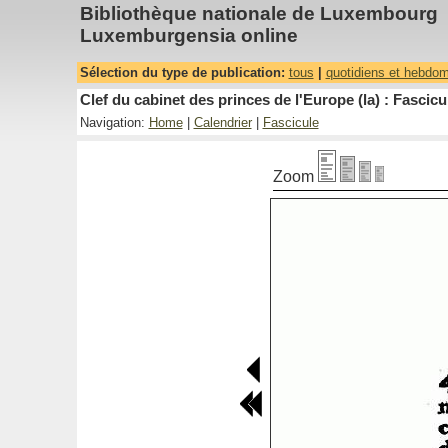
Bibliothèque nationale de Luxembourg
Luxemburgensia online
Sélection du type de publication:
tous
|
quotidiens et hebdo
Clef du cabinet des princes de l'Europe (la) : Fascicu
Navigation:
Home
|
Calendrier
|
Fascicule
Zoom