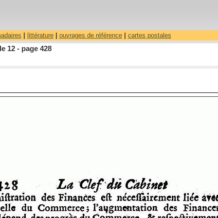
madaires
|
littérature
|
ouvrages de référence
|
cartes postales
le 12 - page 428