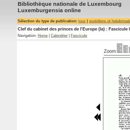
Bibliothèque nationale de Luxembourg
Luxemburgensia online
Sélection du type de publication:
tous
|
quotidiens et hebdomad
Clef du cabinet des princes de l'Europe (la) : Fascicule 
Navigation:
Home
|
Calendrier
|
Fascicule
Zoom