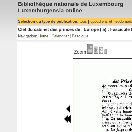
Bibliothèque nationale de Luxembourg
Luxemburgensia online
Sélection du type de publication:
tous
|
quotidiens et hebdomad
Clef du cabinet des princes de l'Europe (la) : Fascicule 
Navigation:
Home
|
Calendrier
|
Fascicule
Zoom