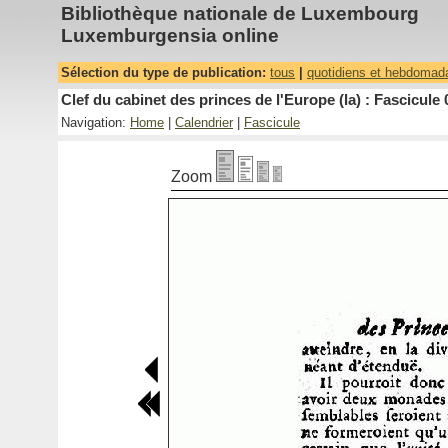
Bibliothèque nationale de Luxembourg
Luxemburgensia online
Sélection du type de publication:
tous
|
quotidiens et hebdomad
Clef du cabinet des princes de l'Europe (la) : Fascicule 
Navigation:
Home
|
Calendrier
|
Fascicule
Zoom