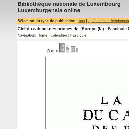
Bibliothèque nationale de Luxembourg
Luxemburgensia online
Sélection du type de publication:
tous
|
quotidiens et hebdomad
Clef du cabinet des princes de l'Europe (la) : Fascicule 
Navigation:
Home
|
Calendrier
|
Fascicule
Zoom