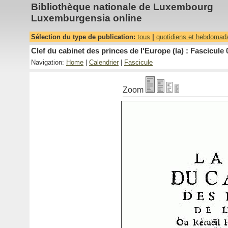
Bibliothèque nationale de Luxembourg
Luxemburgensia online
Sélection du type de publication:
tous
|
quotidiens et hebdomad
Clef du cabinet des princes de l'Europe (la) : Fascicule 
Navigation:
Home
|
Calendrier
|
Fascicule
Zoom