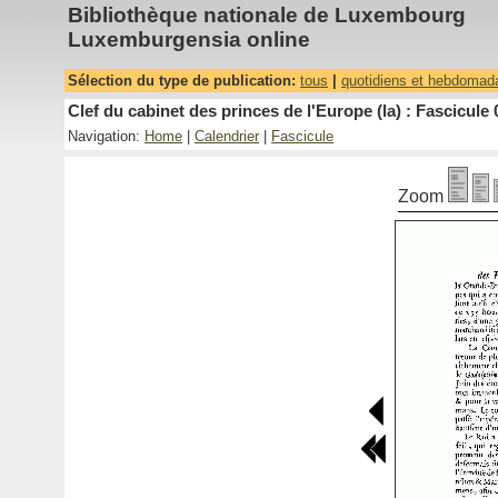
Bibliothèque nationale de Luxembourg
Luxemburgensia online
Sélection du type de publication:
tous
|
quotidiens et hebdomad
Clef du cabinet des princes de l'Europe (la) : Fascicule 
Navigation:
Home
|
Calendrier
|
Fascicule
Zoom