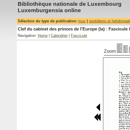
Bibliothèque nationale de Luxembourg
Luxemburgensia online
Sélection du type de publication:
tous
|
quotidiens et hebdomad
Clef du cabinet des princes de l'Europe (la) : Fascicule 
Navigation:
Home
|
Calendrier
|
Fascicule
Zoom