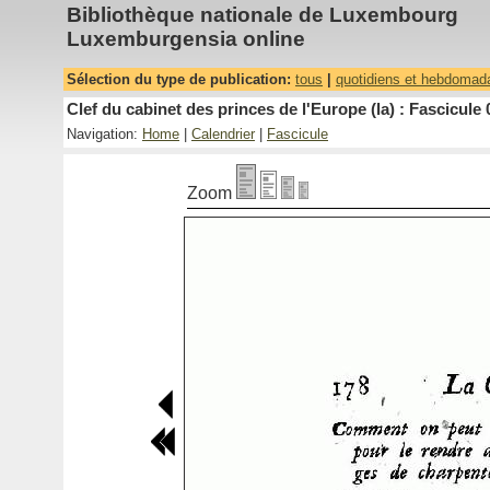
Bibliothèque nationale de Luxembourg
Luxemburgensia online
Sélection du type de publication:
tous
|
quotidiens et hebdomad
Clef du cabinet des princes de l'Europe (la) : Fascicule 
Navigation:
Home
|
Calendrier
|
Fascicule
Zoom