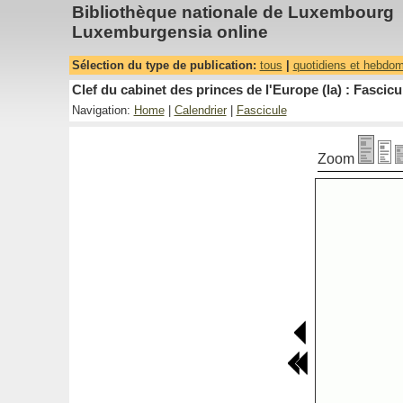
Bibliothèque nationale de Luxembourg
Luxemburgensia online
Sélection du type de publication:
tous
|
quotidiens et hebdo
Clef du cabinet des princes de l'Europe (la) : Fascicu
Navigation:
Home
|
Calendrier
|
Fascicule
Zoom