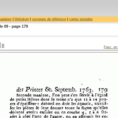
madaires
|
littérature
|
ouvrages de référence
|
cartes postales
le 09 - page 179
Fasc. en