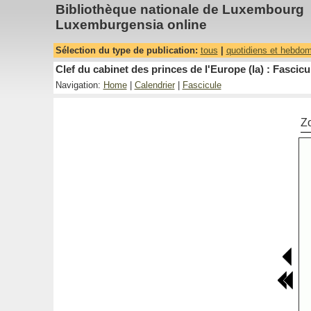
Bibliothèque nationale de Luxembourg
Luxemburgensia online
Sélection du type de publication:
tous
|
quotidiens et hebdo
Clef du cabinet des princes de l'Europe (la) : Fascicu
Navigation:
Home
|
Calendrier
|
Fascicule
Z