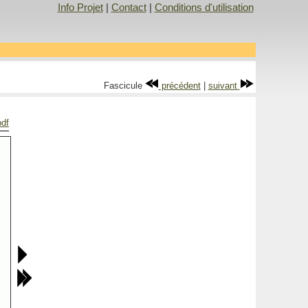
Info Projet
|
Contact
|
Conditions d'utilisation
Fascicule
précédent
|
suivant
pdf