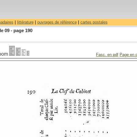
madaires
|
littérature
|
ouvrages de référence
|
cartes postales
le 09 - page 190
oom
Fasc. en pdf
Page en 