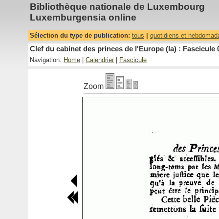
Bibliothèque nationale de Luxembourg
Luxemburgensia online
Sélection du type de publication:
tous
|
quotidiens et hebdomad
Clef du cabinet des princes de l'Europe (la) : Fascicule 
Navigation:
Home
|
Calendrier
|
Fascicule
Zoom