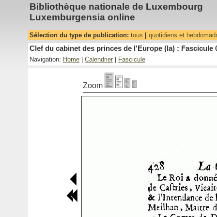
Bibliothèque nationale de Luxembourg
Luxemburgensia online
Sélection du type de publication:
tous
|
quotidiens et hebdomad
Clef du cabinet des princes de l'Europe (la) : Fascicule 
Navigation:
Home
|
Calendrier
|
Fascicule
Zoom