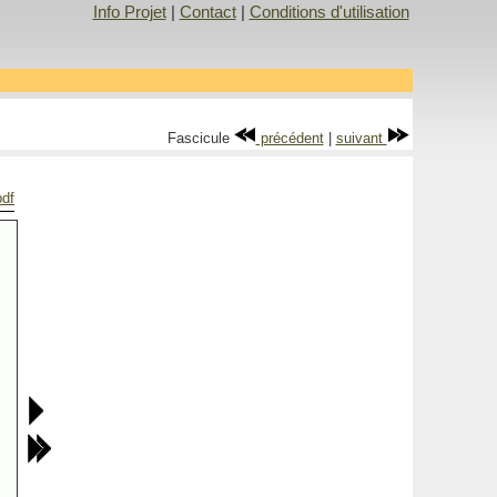
Info Projet
|
Contact
|
Conditions d'utilisation
Fascicule
précédent
|
suivant
pdf