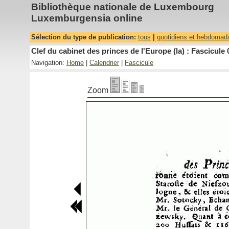
Bibliothèque nationale de Luxembourg
Luxemburgensia online
Sélection du type de publication:
tous
|
quotidiens et hebdomad
Clef du cabinet des princes de l'Europe (la) : Fascicule 
Navigation:
Home
|
Calendrier
|
Fascicule
Zoom