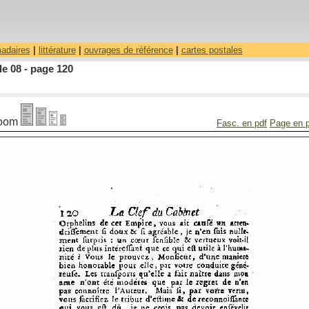
madaires
|
littérature
|
ouvrages de référence
|
cartes postales
le 08 - page 120
oom
Fasc. en pdf
Page en 