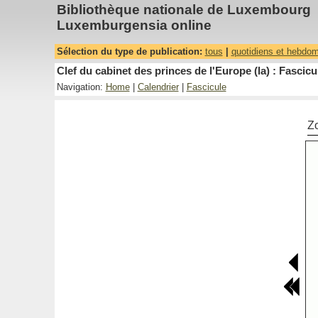
Bibliothèque nationale de Luxembourg
Luxemburgensia online
Sélection du type de publication:
tous
|
quotidiens et hebdo
Clef du cabinet des princes de l'Europe (la) : Fascicu
Navigation:
Home
|
Calendrier
|
Fascicule
Z