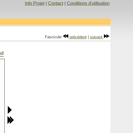
Info Projet
|
Contact
|
Conditions d'utilisation
Fascicule
précédent
|
suivant
pdf