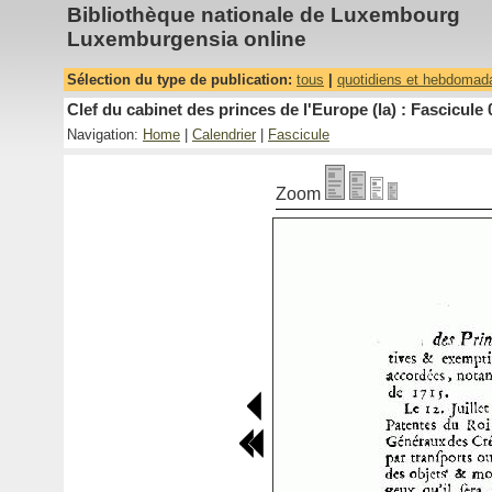
Bibliothèque nationale de Luxembourg
Luxemburgensia online
Sélection du type de publication:
tous
|
quotidiens et hebdomad
Clef du cabinet des princes de l'Europe (la) : Fascicule 
Navigation:
Home
|
Calendrier
|
Fascicule
Zoom