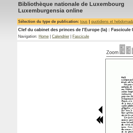
Bibliothèque nationale de Luxembourg
Luxemburgensia online
Sélection du type de publication:
tous
|
quotidiens et hebdomad
Clef du cabinet des princes de l'Europe (la) : Fascicule 
Navigation:
Home
|
Calendrier
|
Fascicule
Zoom