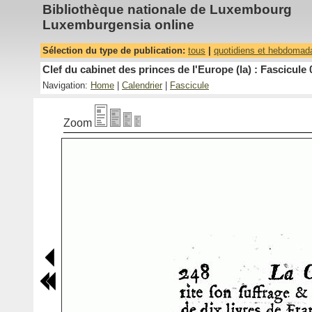
Bibliothèque nationale de Luxembourg
Luxemburgensia online
Sélection du type de publication:
tous
|
quotidiens et hebdomad
Clef du cabinet des princes de l'Europe (la) : Fascicule 
Navigation:
Home
|
Calendrier
|
Fascicule
Zoom