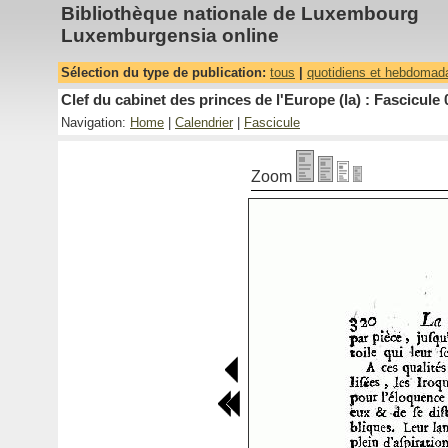
Bibliothèque nationale de Luxembourg
Luxemburgensia online
Sélection du type de publication:
tous
|
quotidiens et hebdomad
Clef du cabinet des princes de l'Europe (la) : Fascicule 
Navigation:
Home
|
Calendrier
|
Fascicule
Zoom